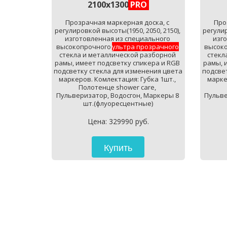
2100х1300
PRO 
Прозрачная маркерная доска, с 
Про
регулировкой высоты(1950, 2050, 2150), 
регулир
изготовленная из специального 
изго
высокопрочного 
ультра прозрачного
высоко
стекла и металлической разборной 
стекл
рамы, имеет подсветку спикера и RGB 
рамы, 
подсветку стекла для изменения цвета 
подсвет
маркеров. Комлектация: Губка 1шт., 
марке
Полотенце shower care, 
Пульверизатор, Водосгон, Маркеры 8 
Пульве
шт.(флуоресцентные)
Цена: 329990 руб.
Купить