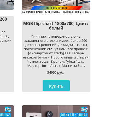
200 
MGB flip-chart 1800х700, Цвет: 
белый
ое. 
 шт., 
Флипчарт с поверхностью из 
рукция 
закаленного стекла, имеет более 200 
цветовых решений. Доклады, отчеты, 
презентации станут намного проще с 
флипчартом от starkglass. Теперь 
никакой бумаги. Просто пиши и стирай. 
Комлектация: Крепеж, Губка 1шт., 
Маркер 1шт., Лоток, Магниты 5шт.
34990 руб. 
Купить