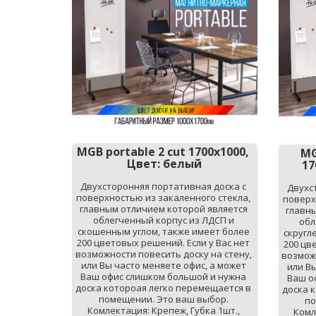
MGB portable 2 cut
1700х1000, 
MG
Цвет: белый
17
Двухсторонняя портативная доска с 
Двухс
поверхностью из закаленного стекла, 
поверх
главным отличием которой является 
главны
облегченный корпус из ЛДСП и 
обл
скошенным углом, также имеет более 
скругл
200 цветовых решений. Если у Вас нет 
200 цв
возможности повесить доску на стену, 
возможн
или Вы часто меняете офис, а может 
или Вы
Ваш офис слишком большой и нужна 
Ваш о
доска котороая легко перемещается в 
доска 
помещении. Это ваш выбор. 
по
Комлектация: Крепеж, Губка 1шт., 
Комл