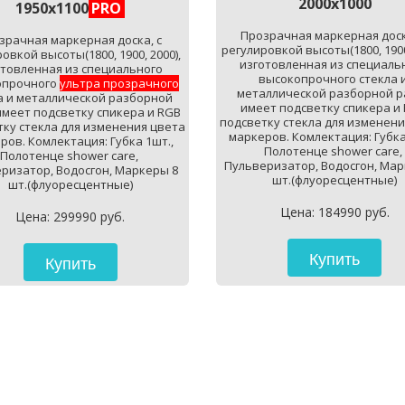
2000х1000
1950х1100
PRO 
Прозрачная маркерная доска
зрачная маркерная доска, с 
регулировкой высоты(1800, 1900,
овкой высоты(1800, 1900, 2000), 
изготовленная из специальн
товленная из специального 
высокопрочного стекла и
прочного 
ультра прозрачного
металлической разборной ра
а и металлической разборной 
имеет подсветку спикера и 
имеет подсветку спикера и RGB 
подсветку стекла для изменени
ку стекла для изменения цвета 
маркеров. Комлектация: Губка 
ров. Комлектация: Губка 1шт., 
Полотенце shower care, 
Полотенце shower care, 
Пульверизатор, Водосгон, Мар
ризатор, Водосгон, Маркеры 8 
шт.(флуоресцентные)
шт.(флуоресцентные)
Цена: 184990 руб.
Цена: 299990 руб.
Купить
Купить