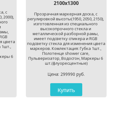
2100х1300
, с 
Прозрачная маркерная доска, с 
 2000), 
регулировкой высоты(1950, 2050, 2150), 
ого 
изготовленная из специального 
 
высокопрочного стекла и 
мы, 
металлической разборной рамы, 
RGB 
имеет подсветку спикера и RGB 
я цвета 
подсветку стекла для изменения цвета 
1шт., 
маркеров. Комлектация: Губка 1шт., 
Полотенце shower care, 
керы 6 
Пульверизатор, Водосгон, Маркеры 6 
шт.(флуоресцентные)
Цена: 299990 руб.
Купить