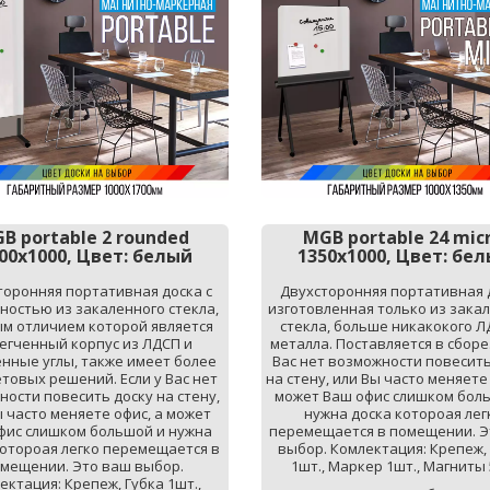
B portable 2 rounded
MGB portable 24 mic
00х1000, Цвет: белый
1350х1000, Цвет: бе
торонняя портативная доска с 
Двухсторонняя портативная д
ностью из закаленного стекла, 
изготовленная только из закал
м отличием которой является 
стекла, больше никакокого ЛД
егченный корпус из ЛДСП и 
металла. Поставляется в сборе. 
енные углы, также имеет более 
Вас нет возможности повесить 
етовых решений. Если у Вас нет 
на стену, или Вы часто меняете 
ости повесить доску на стену, 
может Ваш офис слишком боль
 часто меняете офис, а может 
нужна доска котороая легк
фис слишком большой и нужна 
перемещается в помещении. Э
котороая легко перемещается в 
выбор. Комлектация: Крепеж, 
мещении. Это ваш выбор. 
1шт., Маркер 1шт., Магниты 
ектация: Крепеж, Губка 1шт., 