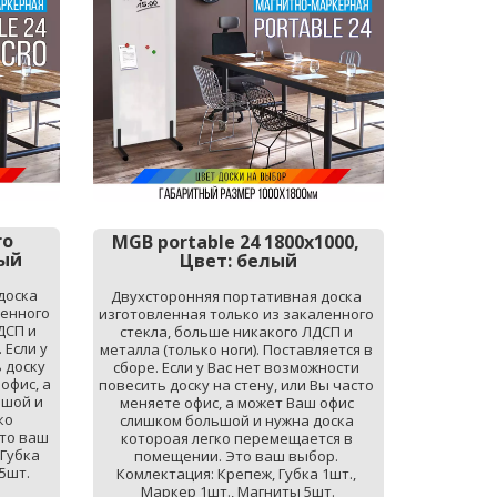
ro
MGB portable 24 1800х1000, 
лый
Цвет: белый
оска 
Двухсторонняя портативная доска 
енного 
изготовленная только из закаленного 
СП и 
стекла, больше никакого ЛДСП и 
Если у 
металла (только ноги). Поставляется в 
доску 
сборе. Если у Вас нет возможности 
офис, а 
повесить доску на стену, или Вы часто 
шой и 
меняете офис, а может Ваш офис 
о 
слишком большой и нужна доска 
то ваш 
котороая легко перемещается в 
Губка 
помещении. Это ваш выбор. 
5шт.
Комлектация: Крепеж, Губка 1шт., 
Маркер 1шт., Магниты 5шт.