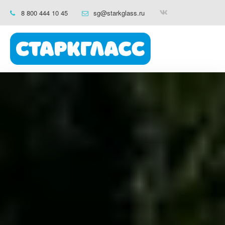
8 800 444 10 45
sg@starkglass.ru