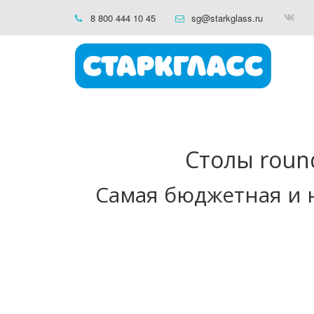
8 800 444 10 45
sg@starkglass.ru
Столы round
Самая бюджетная и н